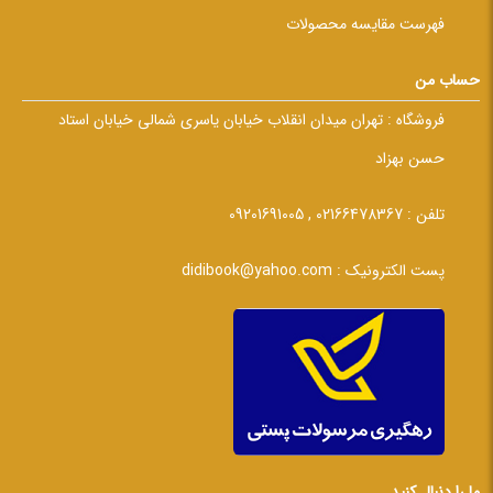
فهرست مقایسه محصولات
حساب من
فروشگاه :
تهران میدان انقلاب خیابان یاسری شمالی خیابان استاد
حسن بهزاد
تلفن :
02166478367 , 09201691005
پست الکترونیک :
didibook@yahoo.com
ما را دنبال کنید