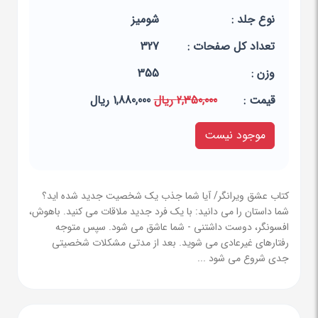
نوع جلد :
شومیز
تعداد کل صفحات :
327
وزن :
355
قيمت :
2,350,000 ریال
1,880,000 ریال
موجود نیست
کتاب عشق ویرانگر/ آیا شما جذب یک شخصیت جدید شده اید؟
شما داستان را می دانید: با یک فرد جدید ملاقات می کنید. باهوش،
افسونگر، دوست داشتنی - شما عاشق می شود. سپس متوجه
رفتارهای غیرعادی می شوید. بعد از مدتی مشکلات شخصیتی
جدی شروع می شود ...