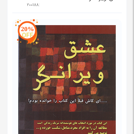
200188
:
20%
OFF