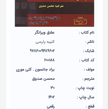
نام کتاب :
عشق ویرانگر
ناشر :
کتیبه پارسی
شابک :
9786009489602
کد کتاب :
200188
مولف :
براد جانسون . کلی موری
مترجم :
محسن صدوق
نوبت چاپ :
30
سال چاپ :
1402
قطع :
رقعی