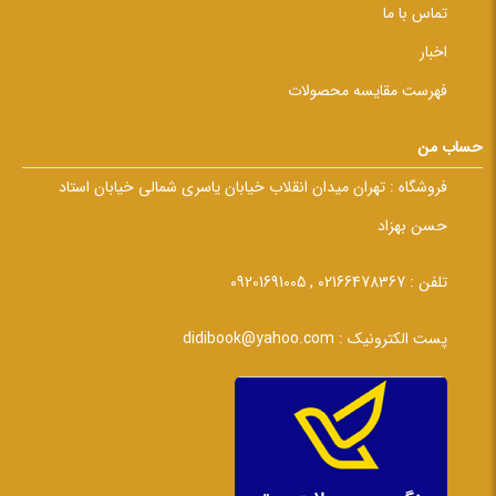
تماس با ما
اخبار
فهرست مقایسه محصولات
حساب من
فروشگاه :
تهران میدان انقلاب خیابان یاسری شمالی خیابان استاد
حسن بهزاد
تلفن :
02166478367 , 09201691005
پست الکترونیک :
didibook@yahoo.com