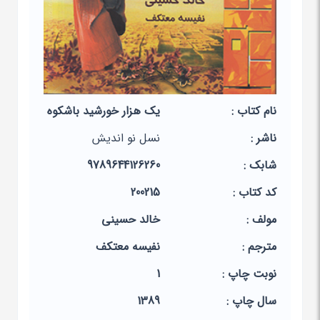
نام کتاب :
یک هزار خورشید باشکوه
ناشر :
نسل نو اندیش
شابک :
9789644126260
کد کتاب :
200215
مولف :
خالد حسینی
مترجم :
نفیسه معتکف
نوبت چاپ :
1
سال چاپ :
1389