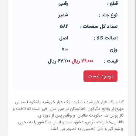
قطع :
رقعی
نوع جلد :
شمیز
تعداد کل صفحات :
584
اصالت کالا :
اصل
وزن :
700
قيمت :
79,000 ریال
63,200 ریال
موجود نیست
کتاب یک هزار خورشید باشکوه : یک هزار خورشید باشکوه قصه ای
مهیج از وقایع دگرگون افغانستان در سی سال اخیر است که تاخت و
تاز روس ها، حکومت طالبان، و وقایع پس از دوره ی
طالبان_خشونت، ترس، عشق، امید و ایمان به کشور را به نحوی
چشم گیر و قابل تحسین به تصویر می کشد .