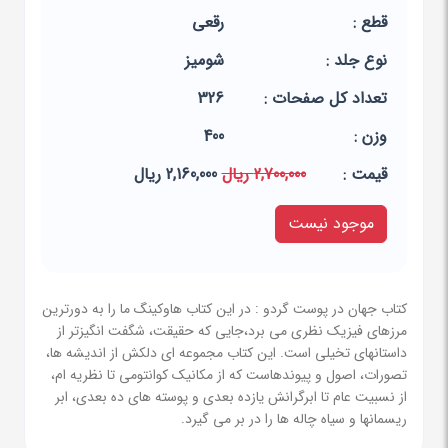
قطع :
رقعی
نوع جلد :
شومیز
تعداد کل صفحات :
326
وزن :
400
قيمت :
2,700,000 ریال
2,160,000 ریال
موجود نیست
کتاب جهان در پوست گردو : در این کتاب هاوکینگ ما را به دورترین
مرزهای فیزیک نظری می برد،جایی که حقیقت، شگفت انگیزتر از
داستانهای تخیلی است. این کتاب مجموعه ای دلکش از اندیشه ها،
تصورات، اصول و پیوندهاست که از مکانیک کوانتومی تا نظریه ام،
از نسبیت عام تا ابرگرانش یازده بعدی و پوسته های ده بعدی، ابر
ریسمانها و سیاه چاله ها را در بر می گیرد.