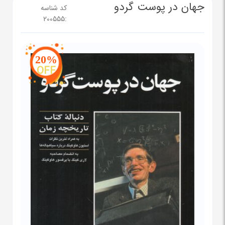
جهان در پوست گردو
کد شناسه
200555
:
20%
OFF