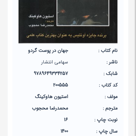
نام کتاب :
جهان در پوست گردو
ناشر :
سهامی انتشار
شابک :
9789649334257
کد کتاب :
200555
مولف :
استیون هاوکینگ
مترجم :
محمدرضا محجوب
نوبت چاپ :
16
سال چاپ :
1400