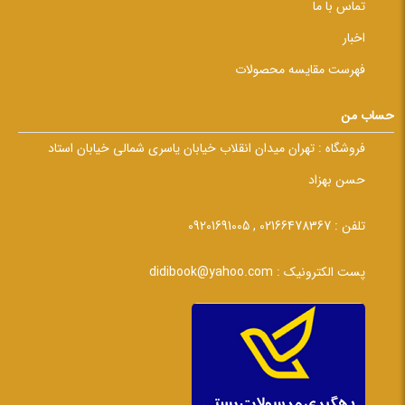
تماس با ما
اخبار
فهرست مقایسه محصولات
حساب من
فروشگاه :
تهران میدان انقلاب خیابان یاسری شمالی خیابان استاد
حسن بهزاد
تلفن :
02166478367 , 09201691005
پست الکترونیک :
didibook@yahoo.com