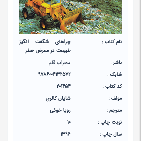
نام کتاب :
چراهای شگفت انگیز
طبیعت در معرض خطر
ناشر :
محراب قلم
شابک :
9786004132572
کد کتاب :
201454
مولف :
شایان کالری
مترجم :
رویا خوئی
نوبت چاپ :
10
سال چاپ :
1396