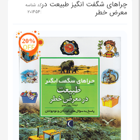
چراهای شگفت انگیز طبیعت در
کد شناسه
معرض خطر
201454
:
20%
OFF