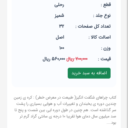
قطع :
رحلی
نوع جلد :
شمیز
تعداد کل صفحات :
32
اصالت کالا :
اصل
وزن :
100
قيمت :
700,000 ریال
560,000 ریال
کتاب چراهای شگفت انگیز( طبیعت در معرض خطر) : کره ی زمین
چندین دوره ی یخبندان و تغییرات آب و هوایی بسیاری را پشت
سر گذاشته است. هم چنین در طول دوره ایی بین شصت و پنج تا
صد میلیون سال دمای هوا تقریبا 10 درجه ی سانتی گراد گرم تر
بود....