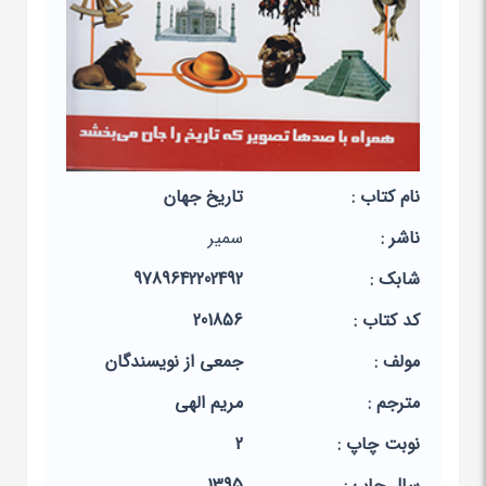
نام کتاب :
تاریخ جهان
ناشر :
سمیر
شابک :
9789642202492
کد کتاب :
201856
مولف :
جمعی از نویسندگان
مترجم :
مریم الهی
نوبت چاپ :
2
سال چاپ :
1395