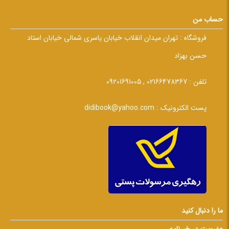
حساب من
فروشگاه :
تهران میدان انقلاب خیابان یاسری شمالی خیابان استاد
حسن بهزاد
تلفن :
02166478367 , 09201691005
پست الکترونیک :
didibook@yahoo.com
ما را دنبال کنید