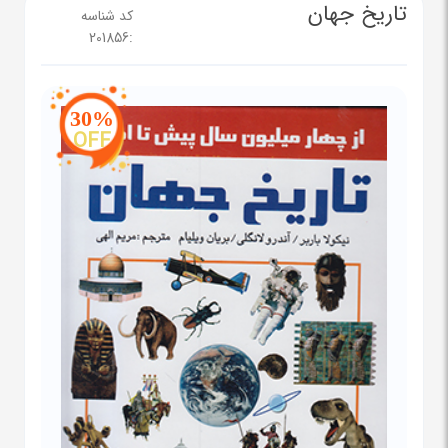
تاریخ جهان
کد شناسه
201856
:
30%
OFF