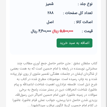
نوع جلد :
شمیز
تعداد کل صفحات :
288
اصالت کالا :
اصل
قيمت :
5,500,000 ریال
4,400,000 ریال
کتاب سلطان عشق : متن حاضر حاصل جمع ‌آوری مطالب چند
سخنرانی نویسنده در رابطه با امام حسین است که به همت بعضی
از شاگردان ایشان در جلسات هفتگی تفسیر مثنوی از روی نوار پیاده
شده و به چاپ رسیده است. موضوعات مطرح شده در کتاب به
شرح ذیل است: فلسفه عزاداری، اهمیت شناخت اباعبدالله و پیام
عاشورا، شناخت انحرافات دین در بستر سنت، پاسخ به برخی
سوالات در زمینه عاشورا، خون امام حسین احیاگر دین رسول‌الله،
یزیدی شدن حاصل دنیا پرستی، جوانب عملی قیام عاشورا، عاشورا
در کلام امام حسین، کربلا الگوی عرفان، سیدالشهدا....