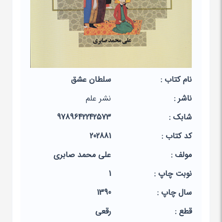
نام کتاب :
سلطان عشق
ناشر :
نشر علم
شابک :
9789642242573
کد کتاب :
202881
مولف :
علی محمد صابری
نوبت چاپ :
1
سال چاپ :
1390
قطع :
رقعی