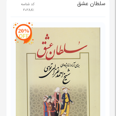
سلطان عشق
کد شناسه
202881
:
20%
OFF