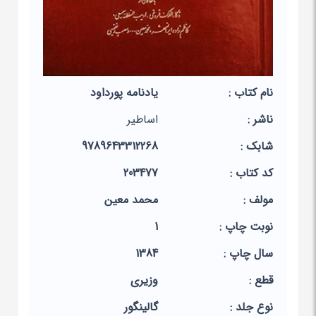
نام کتاب :
یادنامه پورداود
ناشر :
اساطیر
شابک :
9789643312268
کد کتاب :
203477
مولف :
محمد معین‏
نوبت چاپ :
1
سال چاپ :
1384
قطع :
وزیری
نوع جلد :
گالینگور