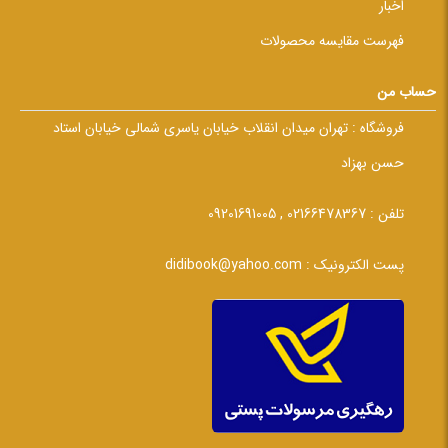
اخبار
فهرست مقایسه محصولات
حساب من
فروشگاه :
تهران میدان انقلاب خیابان یاسری شمالی خیابان استاد
حسن بهزاد
تلفن :
02166478367 , 09201691005
پست الکترونیک :
didibook@yahoo.com