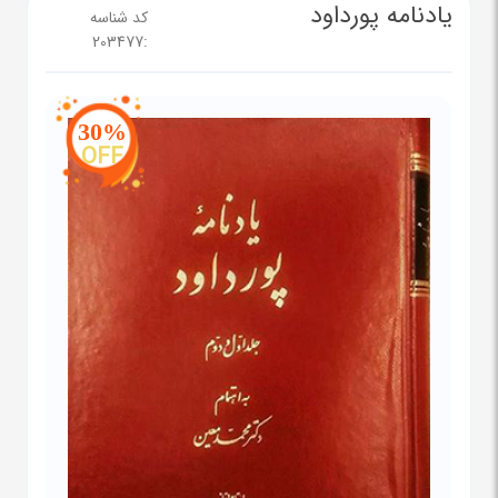
یادنامه پورداود
کد شناسه
203477
:
30%
OFF