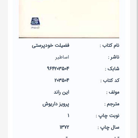
نام کتاب :
فضیلت خودپرستی
ناشر :
اساطیر
شابک :
964203504
کد کتاب :
203504
مولف :
این‏ راند
مترجم :
پرویز داریوش‏
نوبت چاپ :
1
سال چاپ :
1372