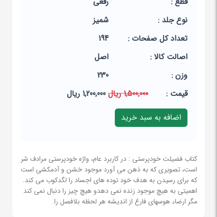
قطع :
رقعی
نوع جلد :
شمیز
تعداد کل صفحات :
194
اصالت کالا :
اصل
وزن :
230
قيمت :
1,500,000 ریال
1,200,000 ریال
کتاب فضیلت خودپرستی : در کاربرد عام، واژه خودپرستی مرادف شر
است، تصویری که به ذهن می آورد موجود خشن و آدمکشی است
که برای رسیدن به هدف خود توده های اجساد را لگدکوب می کند.
اهمیتی به هیچ موجود زنده نمی دهدو هیچ چیز را دنبال نمی کند
مگر ارضاء هوسهای فارغ از اندیشه هر لحظه بلافصل را.