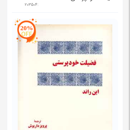
203504
:
20%
OFF