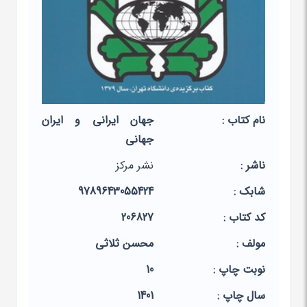
نام کتاب :
جهان ایرانی و ایران
جهانی
ناشر :
نشر مرکز
شابک :
9789643055424
کد کتاب :
206827
مولف :
محسن ثلاثی
نوبت چاپ :
10
سال چاپ :
1401