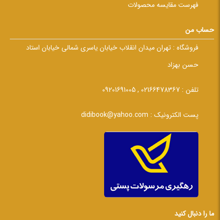
فهرست مقایسه محصولات
حساب من
فروشگاه :
تهران میدان انقلاب خیابان یاسری شمالی خیابان استاد
حسن بهزاد
تلفن :
02166478367 , 09201691005
پست الکترونیک :
didibook@yahoo.com
ما را دنبال کنید