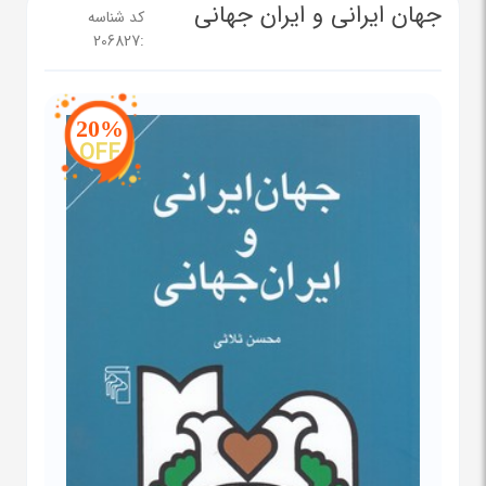
جهان ایرانی و ایران جهانی
کد شناسه
206827
:
20%
OFF