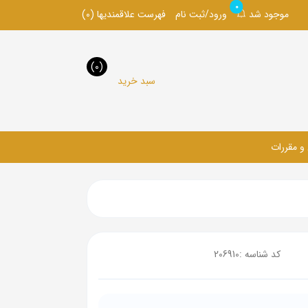
0
موجود شد
ورود/ثبت نام
فهرست علاقمندیها
(0)
(0)
سبد خرید
 و مقررات
کد شناسه :
206910