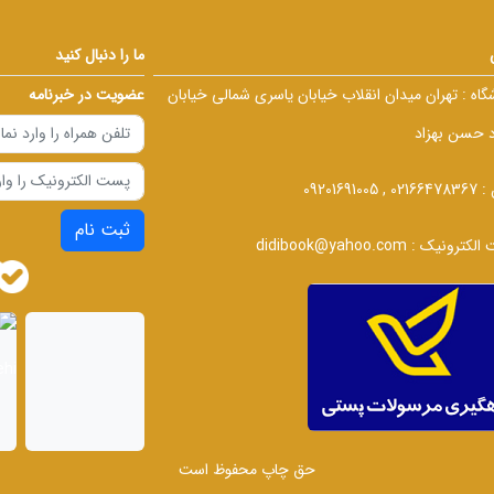
ما را دنبال کنید
گاه :
تهران میدان انقلاب خیابان یاسری شمالی خیابان
عضویت در خبرنامه
د حسن بهزاد
 :
02166478367 , 09201691005
ثبت نام
الکترونیک :
didibook@yahoo.com
حق چاپ محفوظ است