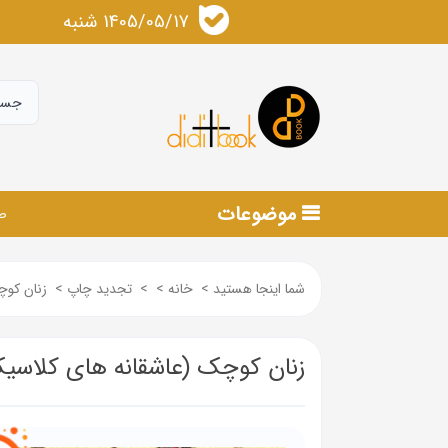
1405/05/17 شنبه
موضوعات
ص
شما اینجا هستید
>
خانه
>
>
تجدید چاپ
>
زنان کوچ
زنان کوچک (عاشقانه های کلاسی