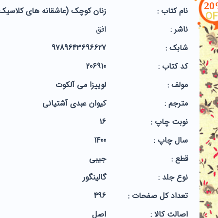
2
نام کتاب :
زنان کوچک (عاشقانه های کلاسیک
OF
ناشر :
افق
شابک :
9789643696627
کد کتاب :
206910
مولف :
لوییزا می آلکوت
مترجم :
کیوان عبدی آشتیانی
نوبت چاپ :
16
سال چاپ :
1400
قطع :
جیبی
نوع جلد :
گالینگور
تعداد کل صفحات :
496
اصالت کالا :
اصل