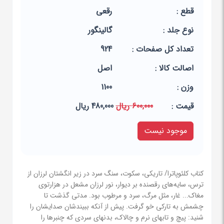
قطع :
رقعی
نوع جلد :
گالینگور
تعداد کل صفحات :
924
اصالت کالا :
اصل
وزن :
1100
قيمت :
600,000 ریال
480,000 ریال
موجود نیست
کتاب کلئوپاترا/ تاریکی، سکوت، سنگ سرد در زیر انگشتان لرزان از
ترس، سایه‌های رقصنده بر دیوار، نور لرزان مشعل در هزارتوی
مغاک... غار، مثل مرگ، سرد و مرطوب بود. مدتی گذشت تا
چشمش به تارکی خو گرفت. پیش از آنکه ببیندشان صدایشان را
شنید: پیچ و تابهای نرم و چالاک، بدنهای سردی که چنبرها را