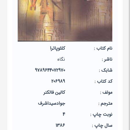
نام کتاب :
کلئوپاترا
ناشر :
نگاه
شابک :
9789644072970
کد کتاب :
206989
مولف :
کالین فالکنر
مترجم :
جوادسیداشرف
نوبت چاپ :
4
سال چاپ :
1386