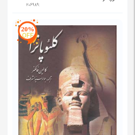
206989
:
20%
OFF