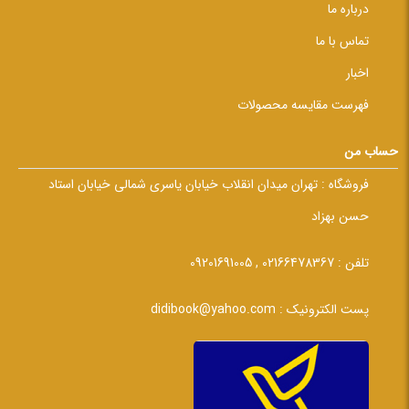
درباره ما
تماس با ما
اخبار
فهرست مقایسه محصولات
حساب من
فروشگاه :
تهران میدان انقلاب خیابان یاسری شمالی خیابان استاد
حسن بهزاد
تلفن :
02166478367 , 09201691005
پست الکترونیک :
didibook@yahoo.com