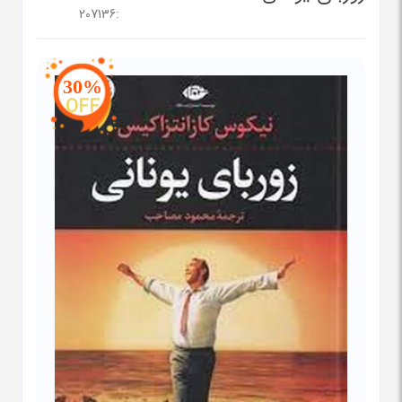
207136
:
30%
OFF