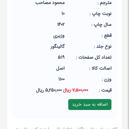
مترجم :
محمود مصاحب‏
نوبت چاپ :
10
سال چاپ :
1402
قطع :
وزیری
نوع جلد :
گالینگور
تعداد کل صفحات :
519
اصالت کالا :
اصل
وزن :
1100
قيمت :
7,500,000 ریال
5,250,000 ریال
کتاب زوربای یونانی: ناگهان مادام اورتانس را دیدم که مستقیم به