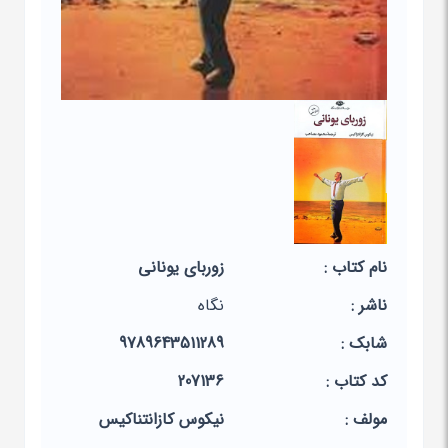
نام کتاب :
زوربای یونانی
ناشر :
نگاه
شابک :
9789643511289
کد کتاب :
207136
مولف :
نیکوس‏ کازانتناکیس‏