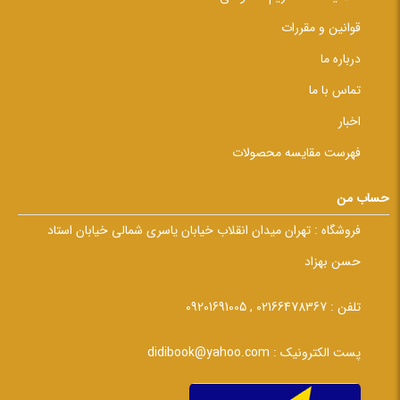
قوانین و مقررات
درباره ما
تماس با ما
اخبار
فهرست مقایسه محصولات
حساب من
فروشگاه :
تهران میدان انقلاب خیابان یاسری شمالی خیابان استاد
حسن بهزاد
تلفن :
02166478367 , 09201691005
پست الکترونیک :
didibook@yahoo.com