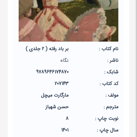
نام کتاب :
بر باد رفته ( 2 جلدی )
ناشر :
نگاه
شابک :
9789646174870
کد کتاب :
207143
مولف :
مارگارت‏ میچل‏
مترجم :
حسن‏ شهباز
نوبت چاپ :
8
سال چاپ :
1401