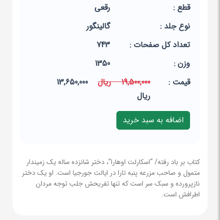
قطع :
رقعی
نوع جلد :
گالینگور
تعداد کل صفحات :
743
وزن :
1350
قيمت :
19,500,000 ریال
13,650,000
ریال
کتاب بر باد رفته/ “اسکارلت اوهارا”، دختر شانزده ساله یک زمیندار
متمول و صاحب مزرعه پنبه تارا در ایالت جورجیا است. او یک دختر
نازپرورده و سبک سر است که تنها تفریحش جلب توجه مردان
اطرافش است.