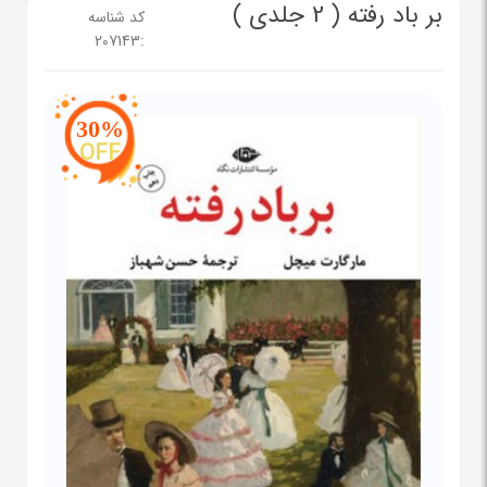
بر باد رفته ( 2 جلدی )
کد شناسه
207143
:
30%
OFF