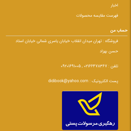
اخبار
فهرست مقایسه محصولات
حساب من
فروشگاه :
تهران میدان انقلاب خیابان یاسری شمالی خیابان استاد
حسن بهزاد
تلفن :
02166478367 , 09201691005
پست الکترونیک :
didibook@yahoo.com