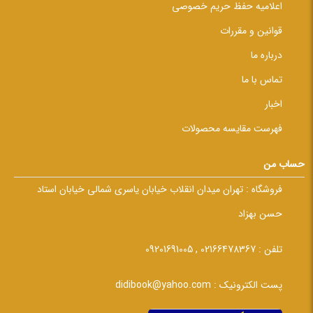
اعلامیه حفظ حریم خصوصی
قوانین و مقررات
درباره ما
تماس با ما
اخبار
فهرست مقایسه محصولات
حساب من
فروشگاه :
تهران میدان انقلاب خیابان یاسری شمالی خیابان استاد
حسن بهزاد
تلفن :
02166478367 , 09201691005
پست الکترونیک :
didibook@yahoo.com