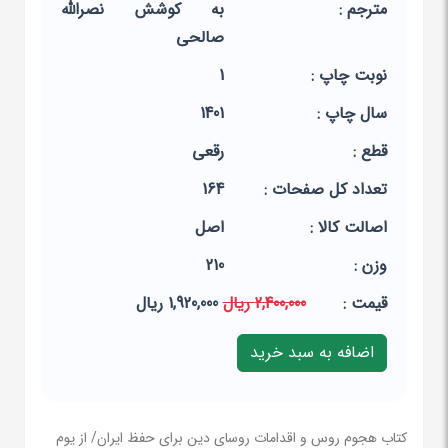
مترجم :
به کوشش نصرالله
صالحی
نوبت چاپ :
1
سال چاپ :
1401
قطع :
رقعی
تعداد کل صفحات :
164
اصالت کالا :
اصل
وزن :
210
قيمت :
2,400,000 ریال
1,920,000 ریال
کتاب هجوم روس و اقدامات روسای دین برای حفظ ایران/ از یوم