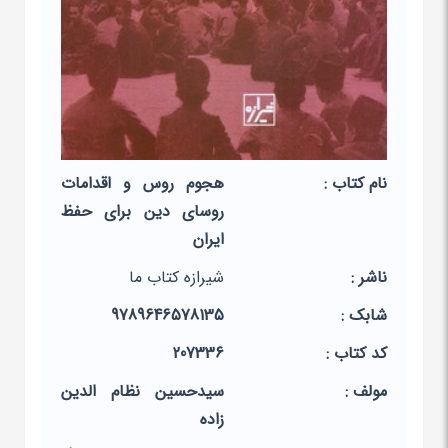
نام کتاب :
هجوم روس و اقدامات
روسای دین برای حفظ
ایران
ناشر :
شیرازه کتاب ما
شابک :
9789646578135
کد کتاب :
207336
مولف :
سیدحسین نظام الدین
زاده