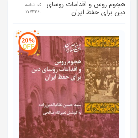
هجوم روس و اقدامات روسای
کد شناسه
دین برای حفظ ایران
207336
:
20%
OFF