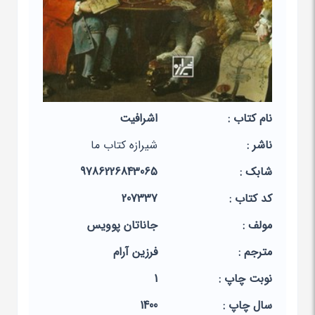
نام کتاب :
اشرافیت
ناشر :
شیرازه کتاب ما
شابک :
9786226843065
کد کتاب :
207337
مولف :
جاناتان پوویس
مترجم :
فرزین آرام
نوبت چاپ :
1
سال چاپ :
1400