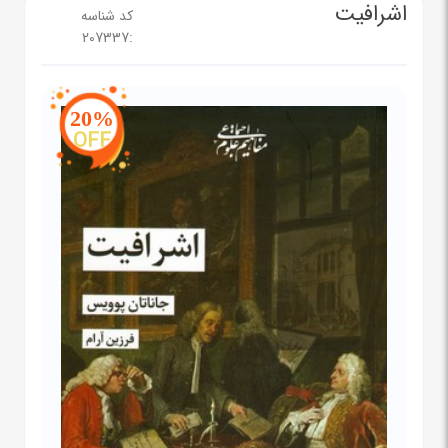
اشرافیت
کد شناسه
207337
:
20%
OFF