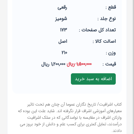
قطع :
رقعی
نوع جلد :
شومیز
تعداد کل صفحات :
173
اصالت کالا :
اصل
وزن :
210
قيمت :
1,500,000 ریال
1,200,000 ریال
کتاب اشرافیت/ تاریخ نگاران عموما آن چنان هم تحت تاثیر
معیارهای آموزشی اشراف قرار نگرفته اند. شاید علت این بوده که
وارثان اشراف در مقایسه با نوامدگانی که در سلک اشرافیت
درآمدند، تمایل کمتری برای کسب علم و دانش از خود بروز می
دادند.