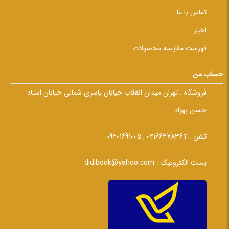
تماس با ما
اخبار
فهرست مقایسه محصولات
حساب من
فروشگاه :
تهران میدان انقلاب خیابان یاسری شمالی خیابان استاد
حسن بهزاد
تلفن :
02166478367 , 09201691005
پست الکترونیک :
didibook@yahoo.com