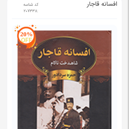
افسانه قاجار
کد شناسه
207338
:
20%
OFF