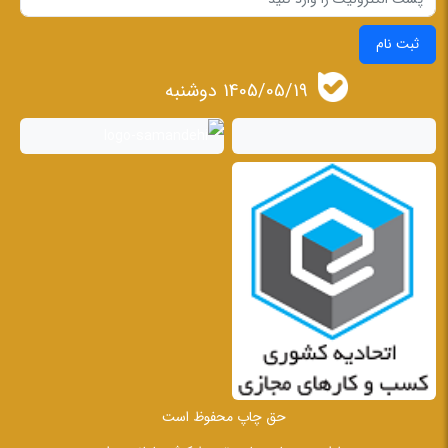
ثبت نام
1405/05/19 دوشنبه
حق چاپ محفوظ است