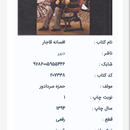
نام کتاب :
افسانه قاجار
ناشر :
دبیر
شابک :
9786005955446
کد کتاب :
207338
مولف :
حمزه سردادور
نوبت چاپ :
1
سال چاپ :
1394
قطع :
رقعی