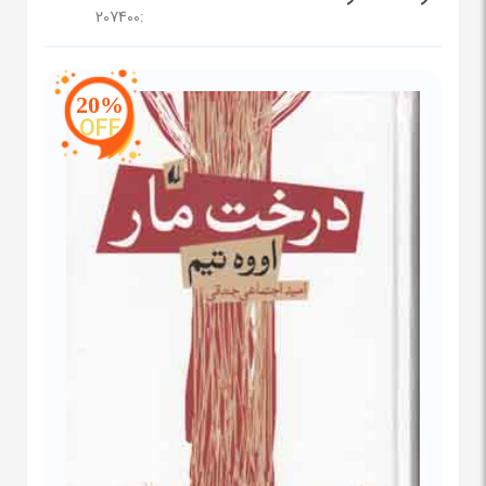
207400
:
20%
OFF