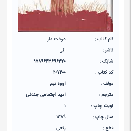
نام کتاب :
درخت مار
ناشر :
افق
شابک :
9789643696320
کد کتاب :
207400
مولف :
اووه تیم
مترجم :
امید اجتماعی جندقی
نوبت چاپ :
1
سال چاپ :
1389
قطع :
رقعی