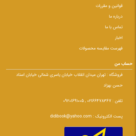
قوانین و مقررات
درباره ما
تماس با ما
اخبار
فهرست مقایسه محصولات
حساب من
فروشگاه :
تهران میدان انقلاب خیابان یاسری شمالی خیابان استاد
حسن بهزاد
تلفن :
02166478367 , 09201691005
پست الکترونیک :
didibook@yahoo.com