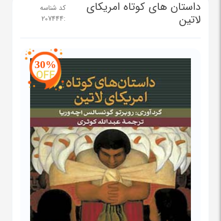
داستان های کوتاه امریکای
کد شناسه
لاتین
207444
:
30%
OFF