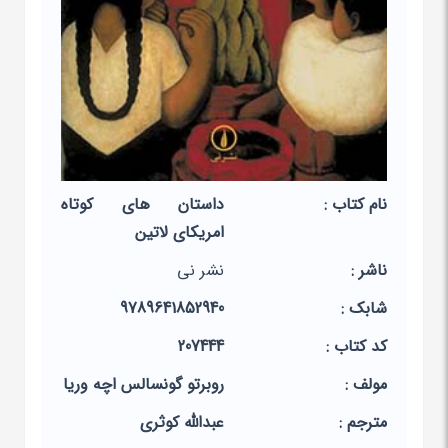
نام کتاب :
داستان های کوتاه
امریکای لاتین
ناشر :
نشر نی
شابک :
9789641852940
کد کتاب :
207444
مولف :
روبرتو گونسالس اچه وریا
مترجم :
عبدالله کوثری