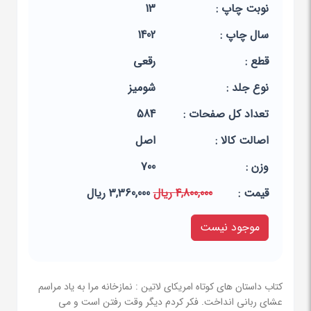
نوبت چاپ :
13
سال چاپ :
1402
قطع :
رقعی
نوع جلد :
شومیز
تعداد کل صفحات :
584
اصالت کالا :
اصل
وزن :
700
قيمت :
4,800,000 ریال
3,360,000 ریال
موجود نیست
کتاب داستان های کوتاه امریکای لاتین : نمازخانه مرا به یاد مراسم
عشای ربانی انداخت. فکر کردم دیگر وقت رفتن است و می