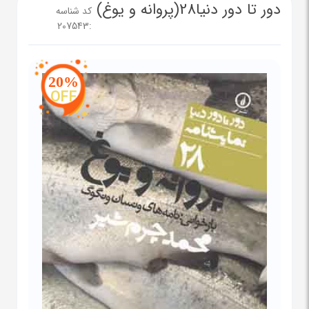
دور تا دور دنیا28(پروانه و یوغ)
کد شناسه
207543
:
20%
OFF