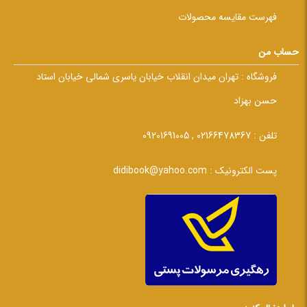
فهرست مقایسه محصولات
حساب من
فروشگاه :
تهران میدان انقلاب خیابان یاسری شمالی خیابان استاد
حسن بهزاد
تلفن :
02166478367 , 09201691005
پست الکترونیک :
didibook@yahoo.com