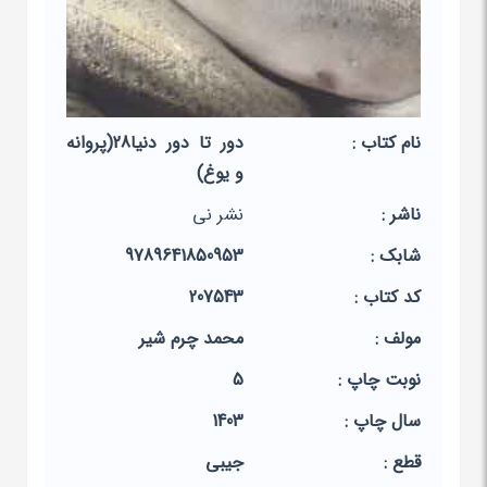
نام کتاب :
دور تا دور دنیا28(پروانه
و یوغ)
ناشر :
نشر نی
شابک :
9789641850953
کد کتاب :
207543
مولف :
محمد چرم شیر
نوبت چاپ :
5
سال چاپ :
1403
قطع :
جیبی