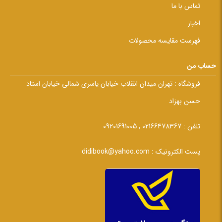
تماس با ما
اخبار
فهرست مقایسه محصولات
حساب من
فروشگاه :
تهران میدان انقلاب خیابان یاسری شمالی خیابان استاد
حسن بهزاد
تلفن :
02166478367 , 09201691005
پست الکترونیک :
didibook@yahoo.com