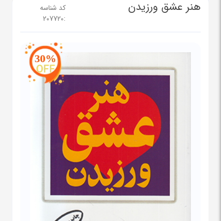
هنر عشق ورزیدن
کد شناسه
207720
:
30%
OFF