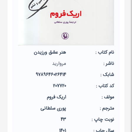
نام کتاب :
هنر عشق ورزیدن
ناشر :
مروارید
شابک :
9789646026414
کد کتاب :
207720
مولف :
اریک فروم
مترجم :
پوری سلطانی
نوبت چاپ :
43
سال چاپ :
1401