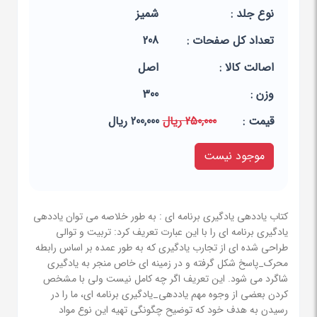
نوع جلد :
شمیز
تعداد کل صفحات :
208
اصالت کالا :
اصل
وزن :
300
قيمت :
250,000 ریال
200,000 ریال
موجود نیست
کتاب یاددهی یادگیری برنامه ای : به طور خلاصه می توان یاددهی
یادگیری برنامه ای را با این عبارت تعریف کرد: تربیت و توالی
طراحی شده ای از تجارب یادگیری که به طور عمده بر اساس رابطه
محرک_پاسخ شکل گرفته و در زمینه ای خاص منجر به یادگیری
شاگرد می شود. این تعریف اگر چه کامل نیست ولی با مشخص
کردن بعضی از وجوه مهم یاددهی_یادگیری برنامه ای، ما را در
رسیدن به هدف خود که توضیح چگونگی تهیه این نوع مواد