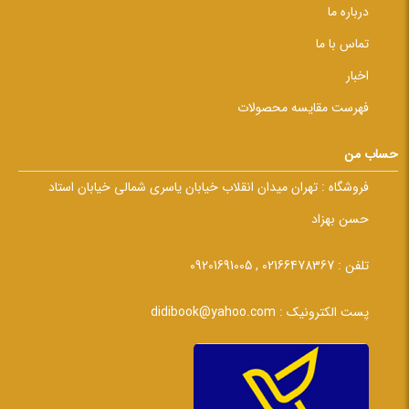
درباره ما
تماس با ما
اخبار
فهرست مقایسه محصولات
حساب من
فروشگاه :
تهران میدان انقلاب خیابان یاسری شمالی خیابان استاد
حسن بهزاد
تلفن :
02166478367 , 09201691005
پست الکترونیک :
didibook@yahoo.com