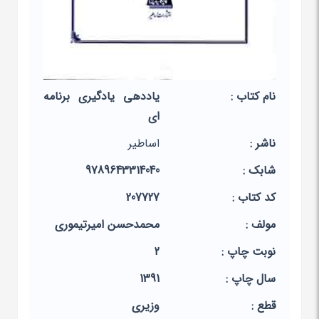
نام کتاب :
یاددهی یادگیری برنامه
ای
ناشر :
اساطیر
شابک :
9789643314040
کد کتاب :
207727
مولف :
محمدحسن‏ امیرتیموری‏
نوبت چاپ :
2
سال چاپ :
1391
قطع :
وزیری