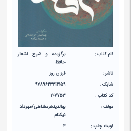
نام کتاب :
برگزیده و شرح اشعار
حافظ
ناشر :
فرزان روز
شابک :
9789643214159
کد کتاب :
207753
مولف :
بهالدین‏خرمشاهی‏/مهرداد
نیکنام‏
نوبت چاپ :
4