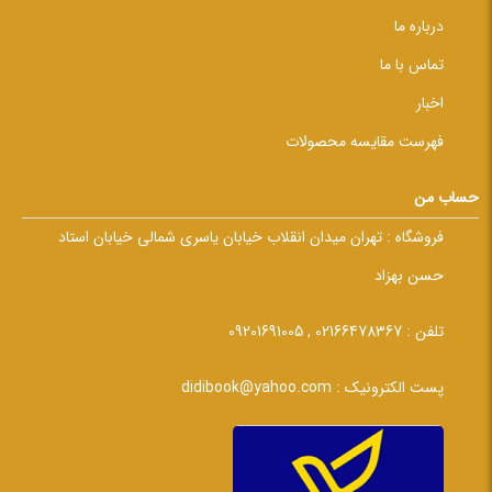
درباره ما
تماس با ما
اخبار
فهرست مقایسه محصولات
حساب من
فروشگاه :
تهران میدان انقلاب خیابان یاسری شمالی خیابان استاد
حسن بهزاد
تلفن :
02166478367 , 09201691005
پست الکترونیک :
didibook@yahoo.com