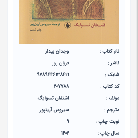
نام کتاب :
وجدان بیدار
ناشر :
فرزان روز
شابک :
9789646138421
کد کتاب :
207788
مولف :
اشتفان‏ تسوایگ‏
مترجم :
سیروس‏ آرین‏پور
نوبت چاپ :
9
سال چاپ :
1402