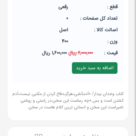
قطع :
رقعی
تعداد کل صفحات :
0
اصالت کالا :
اصل
وزن :
400
قيمت :
2,000,000 ریال
1,600,000 ریال
کتاب وجدان بیدار/ «آدمکشی،هرگز،دفاع کردن از مکتبی نیست،آدم
کشتن است و بس.»چه رساست این سخن،در راستی و روشنی
نامیراست این سخن و انسانی ترین کلام هاست در سخن.