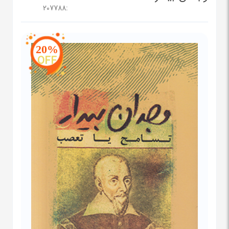
207788
:
20%
OFF