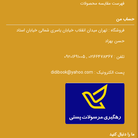
فهرست مقایسه محصولات
حساب من
فروشگاه :
تهران میدان انقلاب خیابان یاسری شمالی خیابان استاد
حسن بهزاد
تلفن :
02166478367 , 09201691005
پست الکترونیک :
didibook@yahoo.com
ما را دنبال کنید