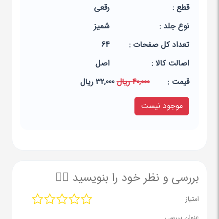
قطع :
رقعی
نوع جلد :
شمیز
تعداد کل صفحات :
64
اصالت کالا :
اصل
قيمت :
40,000 ریال
32,000 ریال
موجود نیست
بررسی و نظر خود را بنویسید ✍🏻
امتیاز
عنوان بررسی