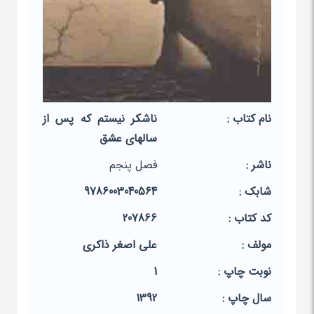
نام کتاب :
ناشکر نیستم که پس از
سالهای عشق
ناشر :
فصل پنجم
شابک :
9786003040564
کد کتاب :
207866
مولف :
علی اصغر ذاکری
نوبت چاپ :
1
سال چاپ :
1392