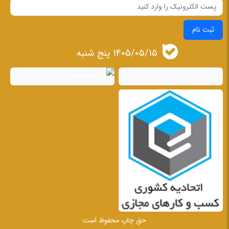
ثبت نام
1405/05/15 پنج شنبه
حق چاپ محفوظ است