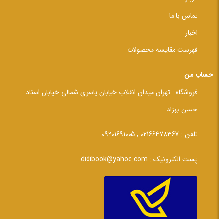
تماس با ما
اخبار
فهرست مقایسه محصولات
حساب من
فروشگاه :
تهران میدان انقلاب خیابان یاسری شمالی خیابان استاد
حسن بهزاد
تلفن :
02166478367 , 09201691005
پست الکترونیک :
didibook@yahoo.com