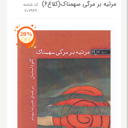
مرثیه بر مرگی سهمناک(کلاغ6)
کد شناسه
207949
:
20%
OFF