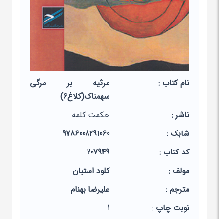
نام کتاب :
مرثیه بر مرگی
سهمناک(کلاغ6)
ناشر :
حکمت کلمه
شابک :
9786008291060
کد کتاب :
207949
مولف :
کلود استبان
مترجم :
علیرضا بهنام
نوبت چاپ :
1