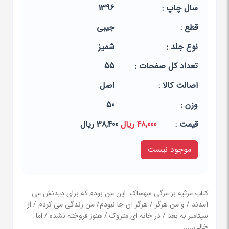
سال چاپ :
1396
قطع :
جیبی
نوع جلد :
شمیز
تعداد کل صفحات :
55
اصالت کالا :
اصل
وزن :
50
قيمت :
48,000 ریال
38,400 ریال
موجود نیست
کتاب مرثیه بر مرگی سهمناک: این من بودم که برای دیدنش می
آمدند / و من هرگز / هرگز آن جا نبودم/ من زندگی می کردم / از
سپتامبر به بعد / در خانه ای متروک / هنوز فروخته نشده / اما
خالی.....