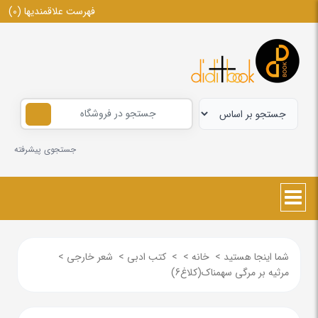
فهرست علاقمندیها
(0)
جستجوی پیشرفته
شما اینجا هستید
>
خانه
>
>
کتب ادبی
>
شعر خارجی
>
مرثیه بر مرگی سهمناک(کلاغ6)