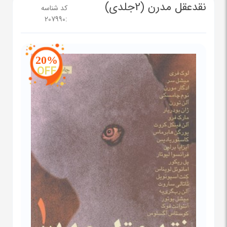
نقدعقل مدرن (2جلدی)
کد شناسه
207990
:
20%
OFF