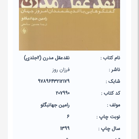
نام کتاب :
نقدعقل مدرن (2جلدی)
ناشر :
فرزان روز
شابک :
9789643212179
کد کتاب :
207990
مولف :
رامین‏ جهانبگلو
نوبت چاپ :
6
سال چاپ :
1399