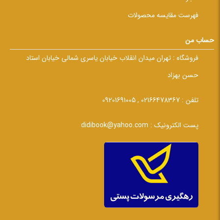
فهرست مقایسه محصولات
حساب من
فروشگاه :
تهران میدان انقلاب خیابان یاسری شمالی خیابان استاد
حسن بهزاد
تلفن :
02166478367 , 09201691005
پست الکترونیک :
didibook@yahoo.com