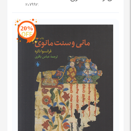
207992
:
20%
OFF