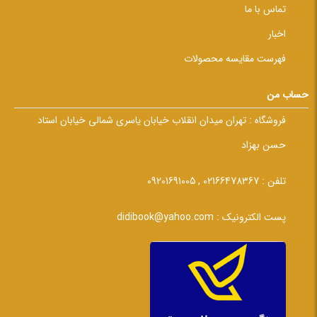
تماس با ما
اخبار
فهرست مقایسه محصولات
حساب من
فروشگاه :
تهران میدان انقلاب خیابان یاسری شمالی خیابان استاد
حسن بهزاد
تلفن :
02166478367 , 09201691005
پست الکترونیک :
didibook@yahoo.com