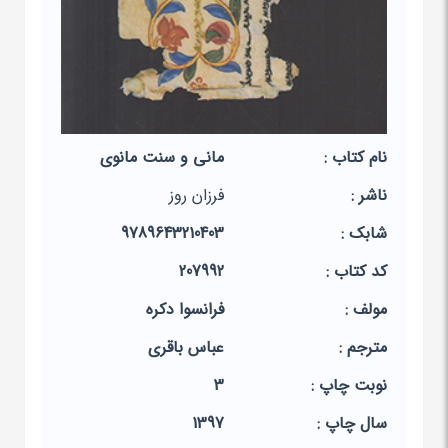
نام کتاب :
مانی و سنت مانوی
ناشر :
فرزان روز
شابک :
9789643210403
کد کتاب :
207992
مولف :
فرانسوا دکره‏
مترجم :
عباس‏ باقری‏
نوبت چاپ :
3
سال چاپ :
1397