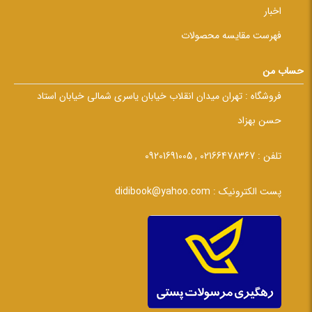
اخبار
فهرست مقایسه محصولات
حساب من
فروشگاه :
تهران میدان انقلاب خیابان یاسری شمالی خیابان استاد
حسن بهزاد
تلفن :
02166478367 , 09201691005
پست الکترونیک :
didibook@yahoo.com