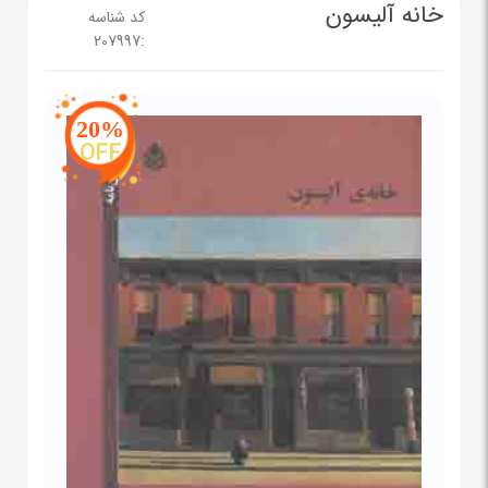
خانه آلیسون
کد شناسه
207997
:
20%
OFF