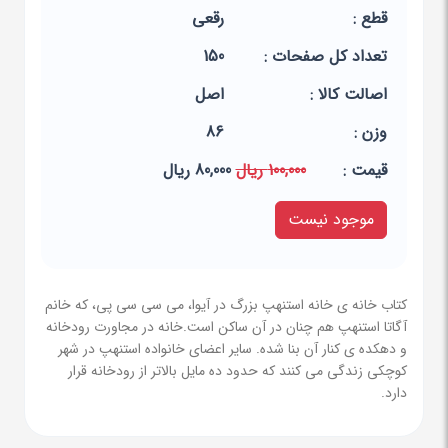
قطع :
رقعی
تعداد کل صفحات :
150
اصالت کالا :
اصل
وزن :
86
قيمت :
100,000 ریال
80,000 ریال
موجود نیست
کتاب خانه ی خانه استنهپ بزرگ در آیوا، می سی سی پی، که خانم
آگاتا استنهپ هم چنان در آن ساکن است.خانه در مجاورت رودخانه
و دهکده ی کنار آن بنا شده. سایر اعضای خانواده استنهپ در شهر
کوچکی زندگی می کنند که حدود ده مایل بالاتر از رودخانه قرار
دارد.