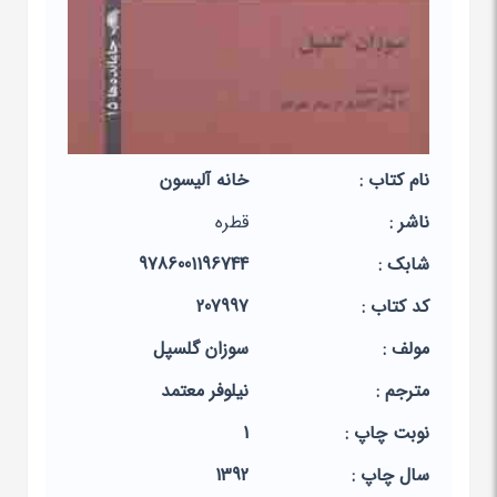
نام کتاب :
خانه آلیسون
ناشر :
قطره
شابک :
9786001196744
کد کتاب :
207997
مولف :
سوزان گلسپل
مترجم :
نیلوفر معتمد
نوبت چاپ :
1
سال چاپ :
1392