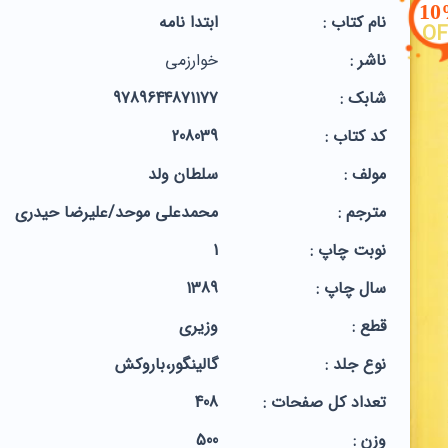
1
نام کتاب :
ابتدا نامه
OF
ناشر :
خوارزمی
شابک :
9789644871177
کد کتاب :
208039
مولف :
سلطان ولد
مترجم :
محمدعلی موحد/علیرضا حیدری
نوبت چاپ :
1
سال چاپ :
1389
قطع :
وزیری
نوع جلد :
گالینگور،باروکش
تعداد کل صفحات :
408
وزن :
500