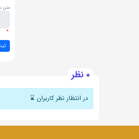
متن ب
*
0 نظر
در انتظار نظر کاربران
⌛