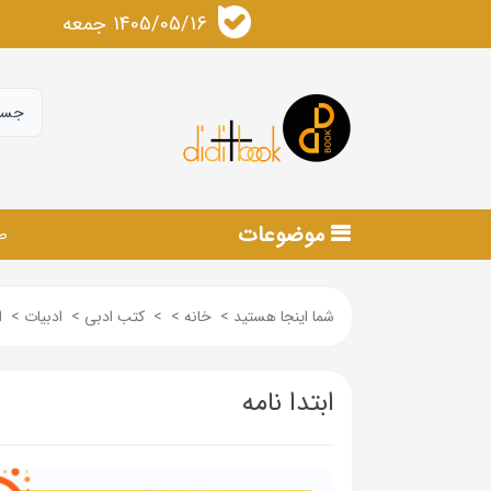
1405/05/16 جمعه
موضوعات
ص
شما اینجا هستید
>
خانه
>
>
کتب ادبی
>
ادبیات
>
ا
ابتدا نامه