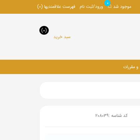
0
موجود شد
ورود/ثبت نام
فهرست علاقمندیها
(0)
(0)
سبد خرید
 و مقررات
کد شناسه :
208039