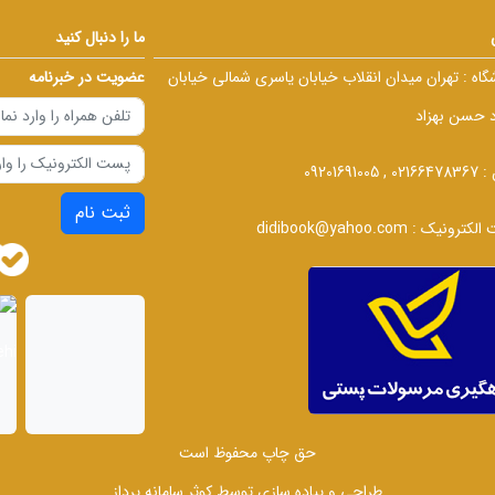
ما را دنبال کنید
گاه :
تهران میدان انقلاب خیابان یاسری شمالی خیابان
عضویت در خبرنامه
د حسن بهزاد
 :
02166478367 , 09201691005
ثبت نام
الکترونیک :
didibook@yahoo.com
حق چاپ محفوظ است
طراحی و پیاده سازی توسط
کوثر سامانه پرداز