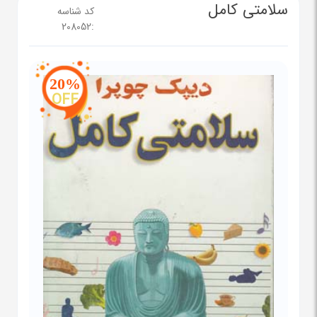
سلامتی کامل
کد شناسه
208052
:
20%
OFF