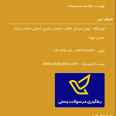
فهرست مقایسه محصولات
حساب من
فروشگاه :
تهران میدان انقلاب خیابان یاسری شمالی خیابان استاد
حسن بهزاد
تلفن :
02166478367 , 09201691005
پست الکترونیک :
didibook@yahoo.com
ما را دنبال کنید