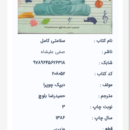
نام کتاب :
سلامتی کامل
ناشر :
صفی علیشاه
شابک :
9789645626318
کد کتاب :
208052
مولف :
دیپک‏ چوپرا
مترجم :
حمیدرضا بلوچ‏
نوبت چاپ :
3
سال چاپ :
1386
قطع :
وزیری