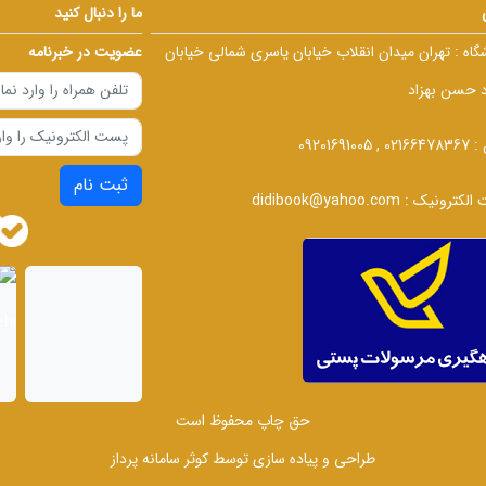
ما را دنبال کنید
گاه :
تهران میدان انقلاب خیابان یاسری شمالی خیابان
عضویت در خبرنامه
د حسن بهزاد
 :
02166478367 , 09201691005
ثبت نام
الکترونیک :
didibook@yahoo.com
حق چاپ محفوظ است
طراحی و پیاده سازی توسط
کوثر سامانه پرداز