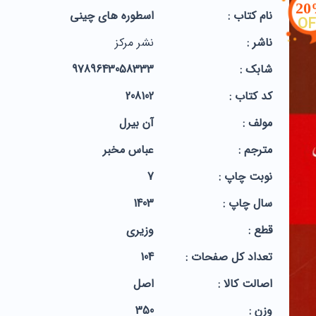
2
نام کتاب :
اسطوره های چینی
OF
ناشر :
نشر مرکز
شابک :
9789643058333
کد کتاب :
208102
مولف :
آن بیرل
مترجم :
عباس مخبر
نوبت چاپ :
7
سال چاپ :
1403
قطع :
وزیری
تعداد کل صفحات :
104
اصالت کالا :
اصل
وزن :
350