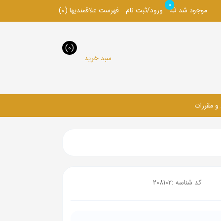
0
موجود شد
ورود/ثبت نام
فهرست علاقمندیها
(0)
(0)
سبد خرید
 و مقررات
کد شناسه :
208102