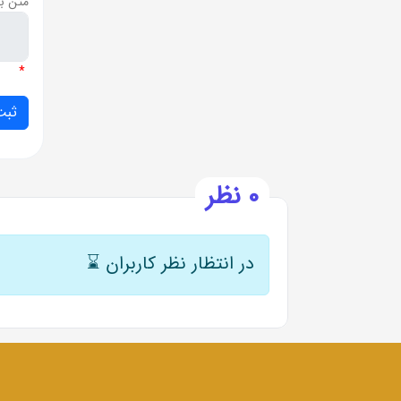
متن ب
*
0 نظر
در انتظار نظر کاربران
⌛