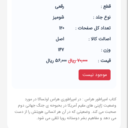
قطع :
رقعی
نوع جلد :
شومیز
تعداد کل صفحات :
120
اصالت کالا :
اصل
وزن :
147
قيمت :
70,000 ریال
56,000 ریال
موجود نیست
کتاب امپراطور هراس : در امپراطوری هراس اوتساکا در مورد
وضعیت ژاپنی های مقیم آمریکا در بحبوحه ی جنگ جهانی دوم
صحبت می کند. وضعیتی که در آن هر انسانی هویتش را از دست
می دهد و مفاهیم بشر دوستانه رویا تلقی می شود.