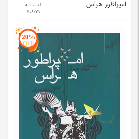
امپراطور هراس
کد شناسه
208229
:
20%
OFF