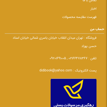
تماس با ما
اخبار
فهرست مقایسه محصولات
حساب من
فروشگاه :
تهران میدان انقلاب خیابان یاسری شمالی خیابان استاد
حسن بهزاد
تلفن :
02166478367 , 09201691005
پست الکترونیک :
didibook@yahoo.com