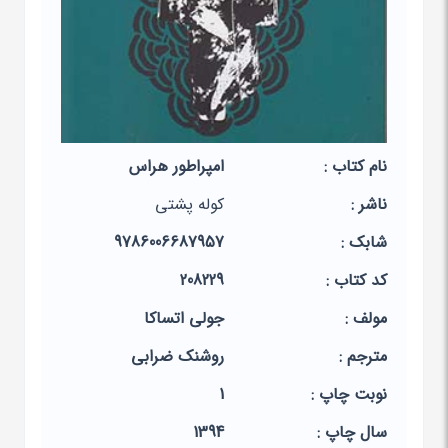
نام کتاب :
امپراطور هراس
ناشر :
کوله پشتی
شابک :
9786006687957
کد کتاب :
208229
مولف :
جولی اتساکا
مترجم :
روشنک ضرابی
نوبت چاپ :
1
سال چاپ :
1394