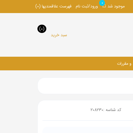
0
موجود شد
ورود/ثبت نام
فهرست علاقمندیها
(0)
(0)
سبد خرید
 و مقررات
کد شناسه :
208230