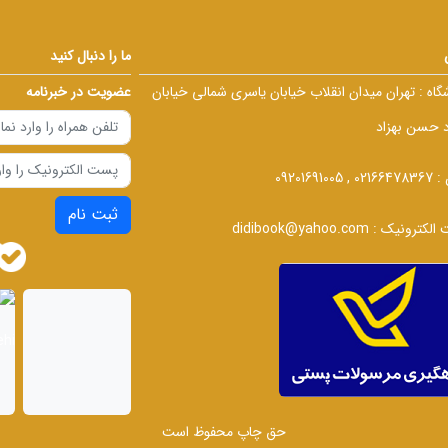
ما را دنبال کنید
گاه :
تهران میدان انقلاب خیابان یاسری شمالی خیابان
عضویت در خبرنامه
د حسن بهزاد
 :
02166478367 , 09201691005
ثبت نام
الکترونیک :
didibook@yahoo.com
حق چاپ محفوظ است