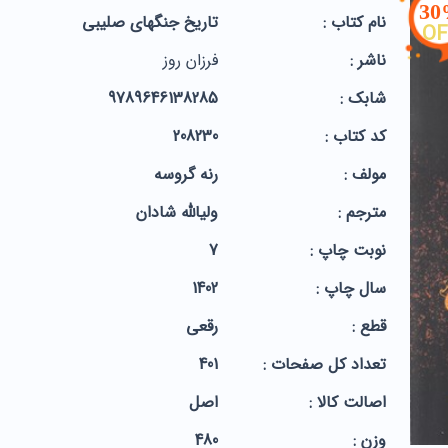
3
نام کتاب :
تاریخ جنگهای صلیبی
OF
ناشر :
فرزان روز
شابک :
9789646138285
کد کتاب :
208230
مولف :
رنه‏ گروسه‏
مترجم :
ولی‏الله‏ شادان‏
نوبت چاپ :
7
سال چاپ :
1402
قطع :
رقعی
تعداد کل صفحات :
401
اصالت کالا :
اصل
وزن :
480