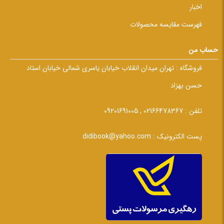
اخبار
فهرست مقایسه محصولات
حساب من
فروشگاه :
تهران میدان انقلاب خیابان یاسری شمالی خیابان استاد
حسن بهزاد
تلفن :
02166478367 , 09201691005
پست الکترونیک :
didibook@yahoo.com