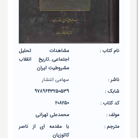
نام کتاب :
مشاهدات تحلیل
اجتماعی..تاریخ انقلاب
مشروطیت ایران
ناشر :
سهامی انتشار
شابک :
9789643250539
کد کتاب :
208250
مولف :
محمدعلی‏ تهرانی‏
مترجم :
با مقدمه ای از ناصر
کاتوزیان