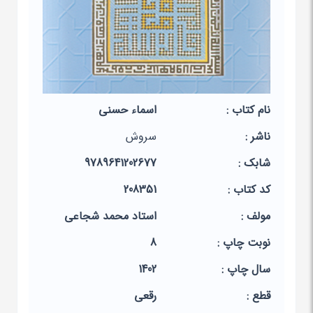
نام کتاب :
اسماء حسنی
ناشر :
سروش
شابک :
9789641202677
کد کتاب :
208351
مولف :
استاد محمد شجاعی
نوبت چاپ :
8
سال چاپ :
1402
قطع :
رقعی