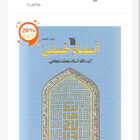
208351
:
20%
OFF