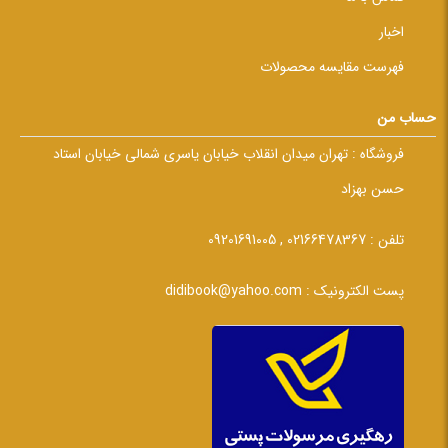
اخبار
فهرست مقایسه محصولات
حساب من
فروشگاه :
تهران میدان انقلاب خیابان یاسری شمالی خیابان استاد
حسن بهزاد
تلفن :
02166478367 , 09201691005
پست الکترونیک :
didibook@yahoo.com