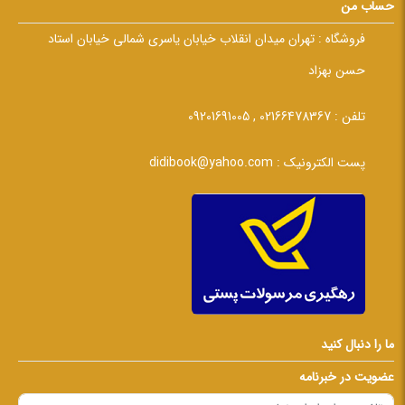
حساب من
فروشگاه :
تهران میدان انقلاب خیابان یاسری شمالی خیابان استاد
حسن بهزاد
تلفن :
02166478367 , 09201691005
پست الکترونیک :
didibook@yahoo.com
ما را دنبال کنید
عضویت در خبرنامه