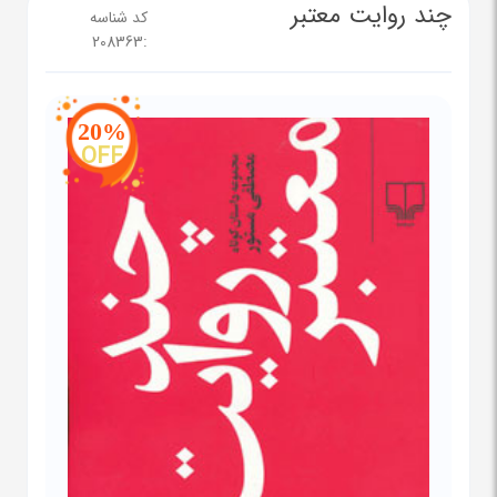
چند روایت معتبر
کد شناسه
208363
:
20%
OFF