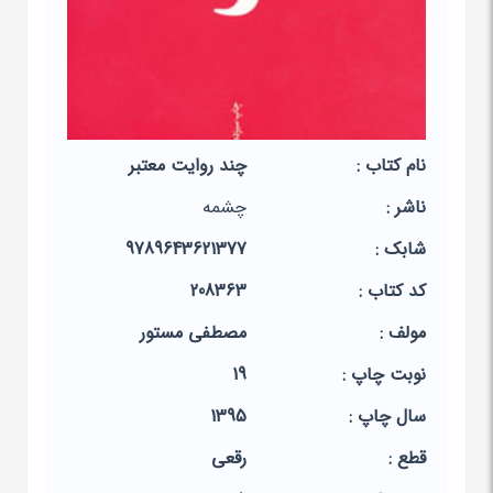
نام کتاب :
چند روایت معتبر
ناشر :
چشمه
شابک :
9789643621377
کد کتاب :
208363
مولف :
مصطفی مستور
نوبت چاپ :
19
سال چاپ :
1395
قطع :
رقعی