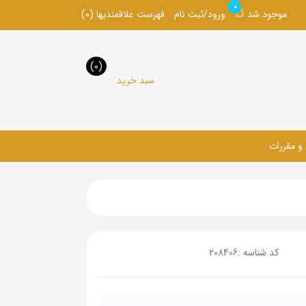
0
موجود شد
ورود/ثبت نام
فهرست علاقمندیها
(0)
(0)
سبد خرید
 و مقررات
کد شناسه :
208406