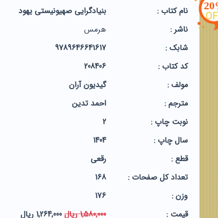
2
نام کتاب :
بنیادگرایی صهیونیستی یهود
OF
ناشر :
هرمس
شابک :
9789646641617
کد کتاب :
208406
مولف :
گیدیون آران
مترجم :
احمد تدین
نوبت چاپ :
2
سال چاپ :
1404
قطع :
رقعی
تعداد کل صفحات :
168
وزن :
176
قيمت :
1,580,000 ریال
1,264,000 ریال