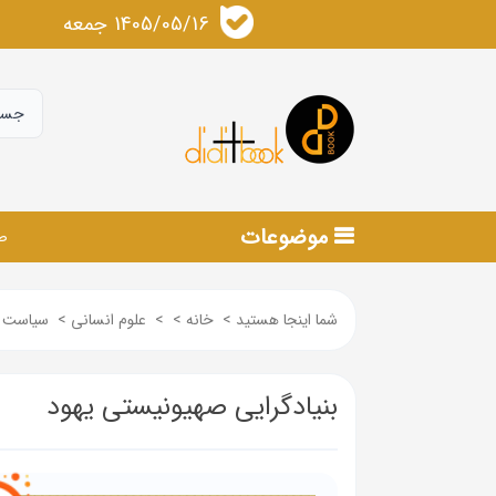
1405/05/16 جمعه
موضوعات
ص
شما اینجا هستید
>
خانه
>
>
علوم انسانی
>
سیاست و
بنیادگرایی صهیونیستی یهود