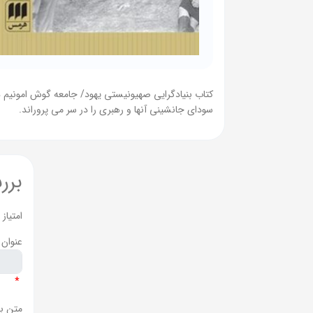
کتاب بنیادگرایی صهیونیستی یهود/ جامعه گوش امونیم د
سودای جانشینی آنها و رهبری را در سر می پروراند.
برر
امتیاز
عنوان 
*
متن ب