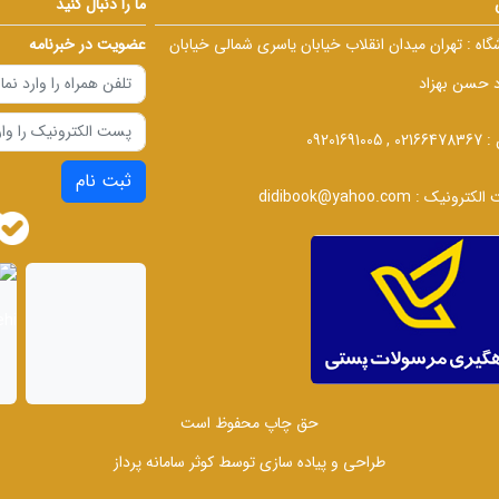
ما را دنبال کنید
گاه :
تهران میدان انقلاب خیابان یاسری شمالی خیابان
عضویت در خبرنامه
د حسن بهزاد
 :
02166478367 , 09201691005
ثبت نام
الکترونیک :
didibook@yahoo.com
حق چاپ محفوظ است
طراحی و پیاده سازی توسط
کوثر سامانه پرداز