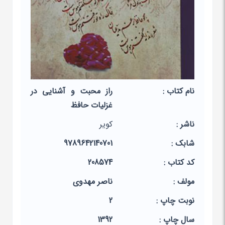
نام کتاب :
راز محبت و آشنایی در
غزلیات حافظ
ناشر :
کویر
شابک :
9789642140701
کد کتاب :
208574
مولف :
ناصر مهدوی
نوبت چاپ :
2
سال چاپ :
1392