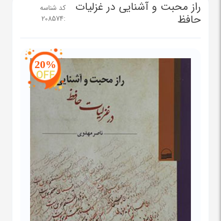
راز محبت و آشنایی در غزلیات
کد شناسه
حافظ
208574
:
20%
OFF