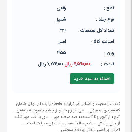
قطع :
رقعی
نوع جلد :
شمیز
تعداد کل صفحات :
320
اصالت کالا :
اصل
وزن :
355
قيمت :
2,590,000 ریال
2,072,000 ریال
کتاب راز محبت و آشنایی در غزلیات حافظ/ یا رب آن نوگل خندان
که سپردی به منش ... می سپارم به تو از چشم حسود به چمنش ...
گرچه از کوی وفا گشت به صد مرحله دور ... دور با آفت دور فلک
از جان و تنش ... شعر حافظ همه بیت الغزل معرفت است ...
آفرین بر نفس دلکش و نظم سخنش ...