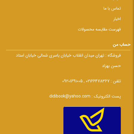
تماس با ما
اخبار
فهرست مقایسه محصولات
حساب من
فروشگاه :
تهران میدان انقلاب خیابان یاسری شمالی خیابان استاد
حسن بهزاد
تلفن :
02166478367 , 09201691005
پست الکترونیک :
didibook@yahoo.com