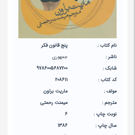
نام کتاب :
پنج قانون فکر
ناشر :
جمهوری
شابک :
9786005687200
کد کتاب :
208611
مولف :
ماریت براون
مترجم :
میمنت رحمتی
نوبت چاپ :
6
سال چاپ :
1386