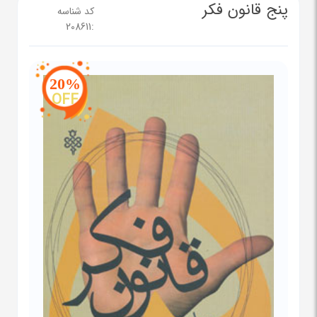
پنج قانون فکر
کد شناسه
208611
:
20%
OFF