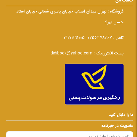
حساب من
فروشگاه :
تهران میدان انقلاب خیابان یاسری شمالی خیابان استاد
حسن بهزاد
تلفن :
02166478367 , 09201691005
پست الکترونیک :
didibook@yahoo.com
ما را دنبال کنید
عضویت در خبرنامه