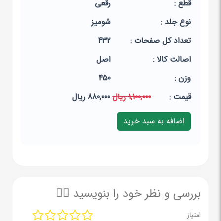
قطع :
رقعی
نوع جلد :
شومیز
تعداد کل صفحات :
432
اصالت کالا :
اصل
وزن :
450
قيمت :
1,100,000 ریال
880,000 ریال
بررسی و نظر خود را بنویسید ✍🏻
امتیاز