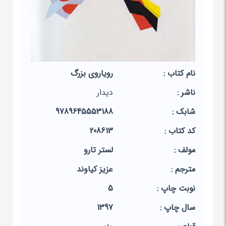
نام کتاب :
رویاروی بزرگ
ناشر :
دیدار
شابک :
9789645553188
کد کتاب :
208613
مولف :
لستر تارو
مترجم :
عزیز کیاوند
نوبت چاپ :
5
سال چاپ :
1397