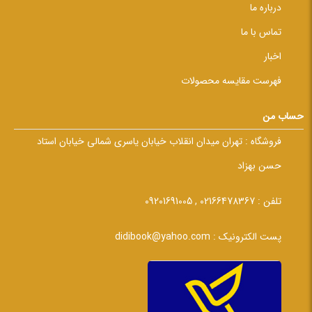
درباره ما
تماس با ما
اخبار
فهرست مقایسه محصولات
حساب من
فروشگاه :
تهران میدان انقلاب خیابان یاسری شمالی خیابان استاد
حسن بهزاد
تلفن :
02166478367 , 09201691005
پست الکترونیک :
didibook@yahoo.com