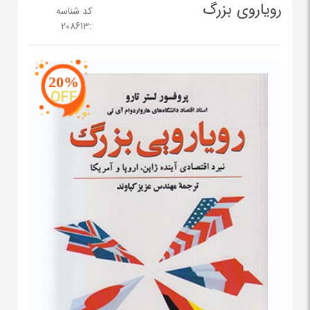
رویاروی بزرگ
کد شناسه
208613
:
20%
OFF