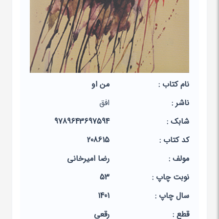
نام کتاب :
من او
ناشر :
افق
شابک :
9789643697594
کد کتاب :
208615
مولف :
رضا امیرخانی
نوبت چاپ :
53
سال چاپ :
1401
قطع :
رقعی