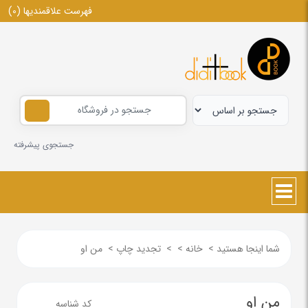
فهرست علاقمندیها
(0)
جستجوی پیشرفته
شما اینجا هستید
>
خانه
>
>
تجدید چاپ
>
من او
من او
کد شناسه