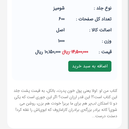
نوع جلد :
شومیز
تعداد کل صفحات :
600
اصالت کالا :
اصل
وزن :
1000
قيمت :
14,500,000 ریال
10,150,000 ریال
کتاب من او :اولا یعنی پول خون پدرت، بالکل، به قیمت پشت جلد
این کتاب است؟! این قدر ارزان است؟ اگر این جوری است که یکی
دو تا استکان لب‌پر هم برای ما بریز! خودت هم بزن، روشن می
شوی! کانه برادر بزرگه‌ی برادران کارامازوف که ابوی‌اش را نفله کرد!
دستت درست...