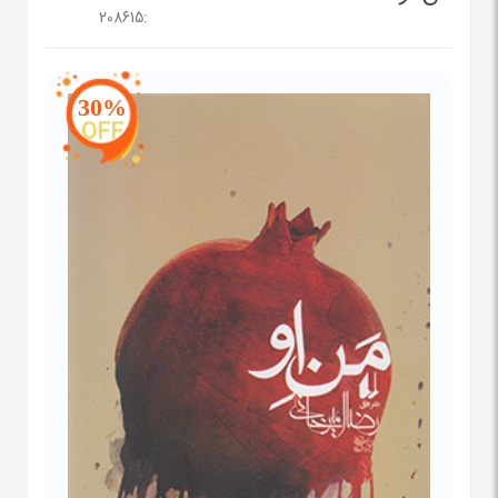
208615
:
30%
OFF