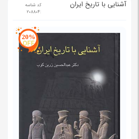
آشنایی با تاریخ ایران
کد شناسه
208804
:
20%
OFF