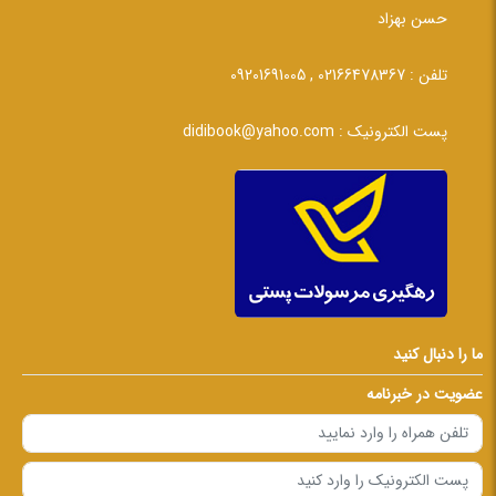
حسن بهزاد
تلفن :
02166478367 , 09201691005
پست الکترونیک :
didibook@yahoo.com
ما را دنبال کنید
عضویت در خبرنامه