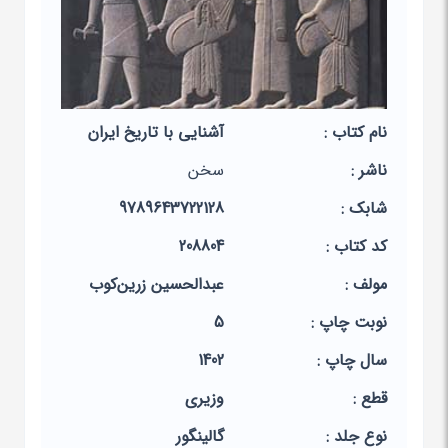
نام کتاب :
آشنایی با تاریخ ایران
ناشر :
سخن
شابک :
9789643722128
کد کتاب :
208804
مولف :
عبدالحسین زرین‌کوب
نوبت چاپ :
5
سال چاپ :
1402
قطع :
وزیری
نوع جلد :
گالینگور