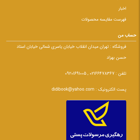
اخبار
فهرست مقایسه محصولات
حساب من
فروشگاه :
تهران میدان انقلاب خیابان یاسری شمالی خیابان استاد
حسن بهزاد
تلفن :
02166478367 , 09201691005
پست الکترونیک :
didibook@yahoo.com