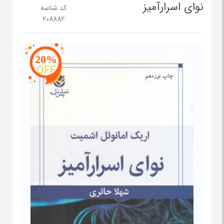
نوای اسرارآمیز
کد شناسه
208882
:
20%
OFF