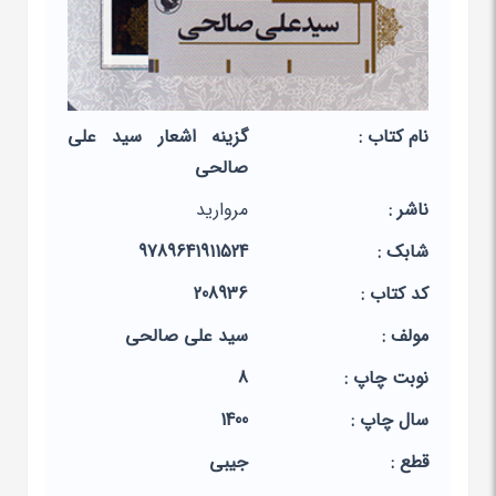
نام کتاب :
گزینه اشعار سید علی
صالحی
ناشر :
مروارید
شابک :
9789641911524
کد کتاب :
208936
مولف :
سید علی صالحی
نوبت چاپ :
8
سال چاپ :
1400
قطع :
جیبی