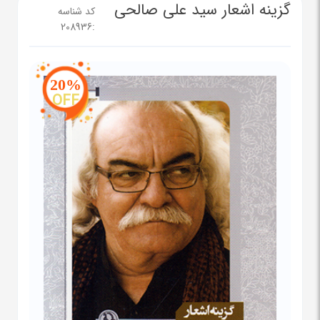
گزینه اشعار سید علی صالحی
کد شناسه
208936
:
20%
OFF