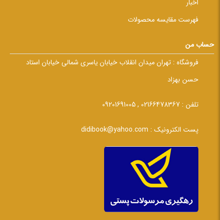
اخبار
فهرست مقایسه محصولات
حساب من
فروشگاه :
تهران میدان انقلاب خیابان یاسری شمالی خیابان استاد
حسن بهزاد
تلفن :
02166478367 , 09201691005
پست الکترونیک :
didibook@yahoo.com