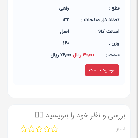
قطع :
رقعی
تعداد کل صفحات :
132
اصالت کالا :
اصل
وزن :
160
قيمت :
30,000 ریال
24,000 ریال
موجود نیست
بررسی و نظر خود را بنویسید ✍🏻
امتیاز