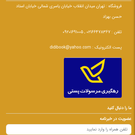
فروشگاه :
تهران میدان انقلاب خیابان یاسری شمالی خیابان استاد
حسن بهزاد
تلفن :
02166478367 , 09201691005
پست الکترونیک :
didibook@yahoo.com
ما را دنبال کنید
عضویت در خبرنامه