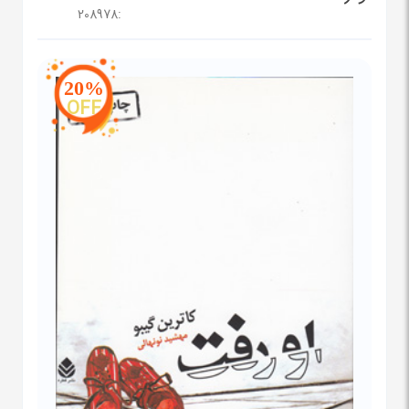
208978
:
20%
OFF