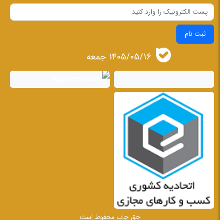
ثبت نام
1405/05/16 جمعه
حق چاپ محفوظ است