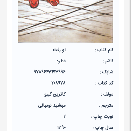
نام کتاب :
او رفت
ناشر :
قطره
شابک :
9789643413996
کد کتاب :
208978
مولف :
کاترین گیبو
مترجم :
مهشید نونهالی
نوبت چاپ :
2
سال چاپ :
1390