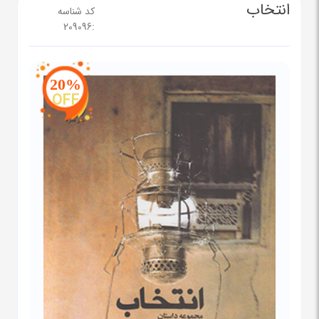
انتخاب
کد شناسه
209096
:
20%
OFF