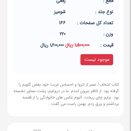
قطع :
رقعی
نوع جلد :
شومیز
تعداد کل صفحات :
166
وزن :
220
قيمت :
1,500,000 ریال
1,200,000 ریال
موجود نیست
کتاب انتخاب/ عصر از انزوا و احساس غربت خود بغض گلویم را
گرفته بود. از اتاقم بیرون آمدم. ما در دروغیم، پشت سماور نشسته
بود. برایم چای ریخت. آلبوم عکس های خانوادگی را از قفسه
برداشتم و ورق زدم. بهمن راست می گفت...