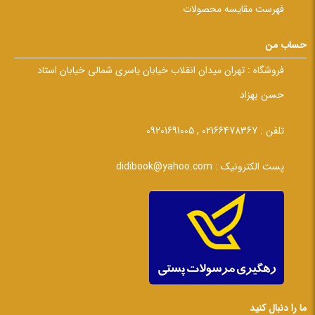
فهرست مقایسه محصولات
حساب من
فروشگاه :
تهران میدان انقلاب خیابان یاسری شمالی خیابان استاد
حسن بهزاد
تلفن :
02166478367 , 09201691005
پست الکترونیک :
didibook@yahoo.com
ما را دنبال کنید