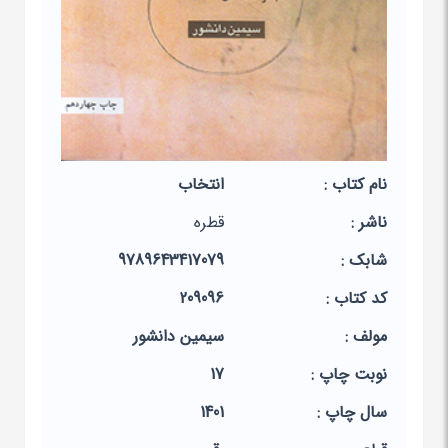
نام کتاب :
انتخاب
ناشر :
قطره
شابک :
9789643417079
کد کتاب :
209096
مولف :
سیمین دانشور
نوبت چاپ :
17
سال چاپ :
1401