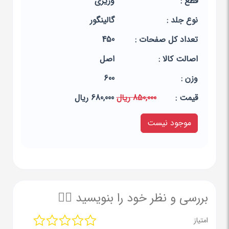
قطع :
وزیری
نوع جلد :
گالینگور
تعداد کل صفحات :
450
اصالت کالا :
اصل
وزن :
600
قيمت :
850,000 ریال
680,000 ریال
موجود نیست
بررسی و نظر خود را بنویسید ✍🏻
امتیاز