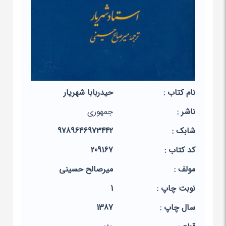
نام کتاب :
حیدربابا شهریار
ناشر :
جمهوری
شابک :
9789646973442
کد کتاب :
209167
مولف :
میرصالح حسینی
نوبت چاپ :
1
سال چاپ :
1387