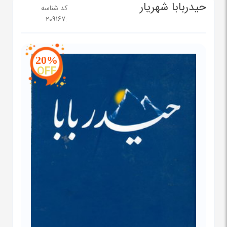
حیدربابا شهریار
کد شناسه
209167
:
20%
OFF