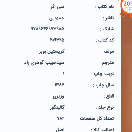
2
نام کتاب :
سی اثر
OF
ناشر :
جمهوری
شابک :
9789646973985
کد کتاب :
209325
مولف :
کریستین بوبر
مترجم :
سیدحبیب گوهری راد
نوبت چاپ :
1
سال چاپ :
1387
قطع :
وزیری
نوع جلد :
گالینگور
تعداد کل صفحات :
782
اصالت کالا :
اصل