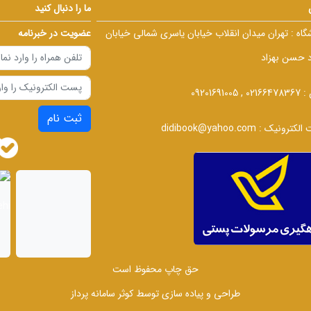
ما را دنبال کنید
گاه :
تهران میدان انقلاب خیابان یاسری شمالی خیابان
عضویت در خبرنامه
د حسن بهزاد
 :
02166478367 , 09201691005
ثبت نام
الکترونیک :
didibook@yahoo.com
حق چاپ محفوظ است
طراحی و پیاده سازی توسط
کوثر سامانه پرداز