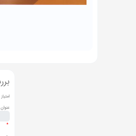
برر
امتیاز
عنوان 
*