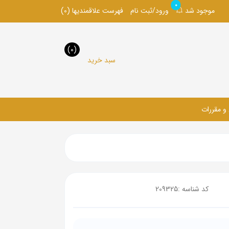
0
موجود شد
ورود/ثبت نام
فهرست علاقمندیها
(0)
(0)
سبد خرید
 و مقررات
کد شناسه :
209325