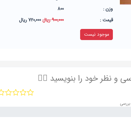
وزن :
800
قيمت :
900,000 ریال
720,000 ریال
موجود نیست
سی و نظر خود را بنویسید ✍🏻
بررسی