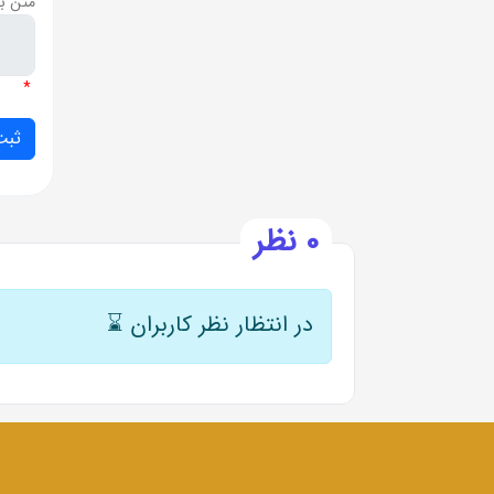
متن ب
*
0 نظر
در انتظار نظر کاربران
⌛