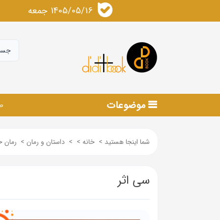
1405/05/16 جمعه
موضوعات
ص
شما اینجا هستید
>
خانه
>
>
داستان و رمان
>
رمان 
سی اثر