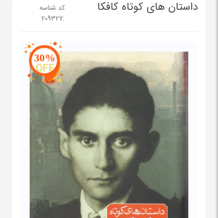
داستان های کوتاه کافکا
کد شناسه
209327
:
30%
OFF