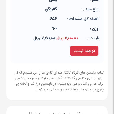
نوع جلد :
گالینگور
تعداد کل صفحات :
656
وزن :
900
قيمت :
11,000,000 ریال
7,700,000 ریال
موجود نیست
کتاب داستان های کوتاه کافکا: صدای گاری ها را می شنیدم که از
برابر نرده ی باغ می گذشتند. گاهی هم جنبشی خفیف در شاخ و
برگ ها می افتاد و می دیدمشان. در تابستان داغ تیر و تخته ی
چرخ پره ها و مالبندها چه سر و صدایی می کرد...