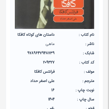
نام کتاب :
داستان های کوتاه کافکا
ناشر :
ماهی
شابک :
9789647948739
کد کتاب :
209327
مولف :
فرانتس کافکا
مترجم :
علی اصغر حداد
نوبت چاپ :
16
سال چاپ :
1404
قطع :
رقعی