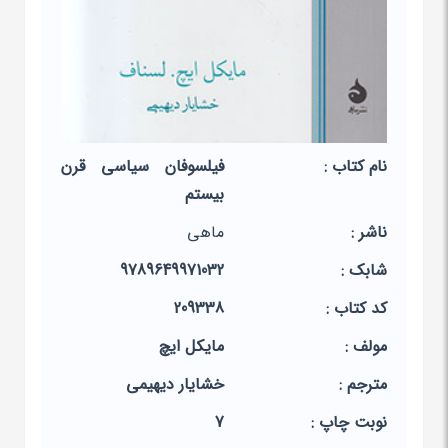
نام کتاب :
فیلسوفان سیاسی قرن
بیستم
ناشر :
ماهی
شابک :
9789649971032
کد کتاب :
209338
مولف :
مایکل ایچ
مترجم :
خشایار دیهیمی
نوبت چاپ :
7