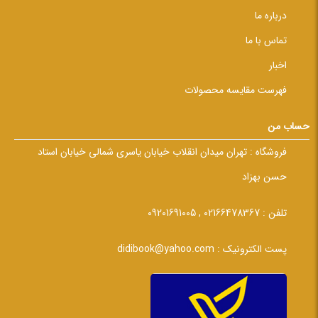
درباره ما
تماس با ما
اخبار
فهرست مقایسه محصولات
حساب من
فروشگاه :
تهران میدان انقلاب خیابان یاسری شمالی خیابان استاد
حسن بهزاد
تلفن :
02166478367 , 09201691005
پست الکترونیک :
didibook@yahoo.com