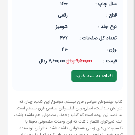
سال چاپ :
1400
قطع :
رقعی
نوع جلد :
شومیز
تعداد کل صفحات :
432
وزن :
410
قيمت :
9,500,000 ریال
7,600,000 ریال
کتاب فیلسوفان سیاسی قرن بیستم: موضوع این کتاب، چنان که
عنوانش پیداست، اصلی‌ترین فیلسوفان سیاسی قرن بیستم است.
اما قصد این بوده است که کتاب وحدتی مضمونی هم داشته باشد،
البته نمی‌توان انتظار داشت که این وحدت مضمونی دقیقا با
تقسیم‌بندی‌های زمانی همخوانی داشته باشد. بنابراین نویسنده
توجه خود را منحصر و محدود به دوره‌ای کرده که اریک هابزبام،