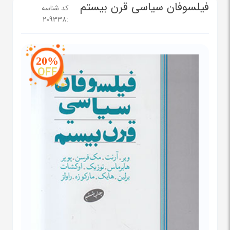
فیلسوفان سیاسی قرن بیستم
کد شناسه
209338
:
20%
OFF